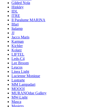
Gilded Nola
Hinkley
IDL
ITRE
Il Paralume MARINA
Ilfari
Italamp
JJ
Jacco Maris
Karman
Kichler
Kolarz
LIFTEL
Leds-C4
Lee Broom
Leucos
Linea Light
Lucienne Monique
Lustrarte
MM Lampadari
MOOOI
MURANOdue Gallery
MW-Light
Masca
Masiero