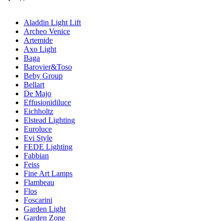
Aladdin Light Lift
Archeo Venice
Artemide
Axo Light
Baga
Barovier&Toso
Beby Group
Bellart
De Majo
Effusionidiluce
Eichholtz
Elstead Lighting
Euroluce
Evi Style
FEDE Lighting
Fabbian
Feiss
Fine Art Lamps
Flambeau
Flos
Foscarini
Garden Light
Garden Zone