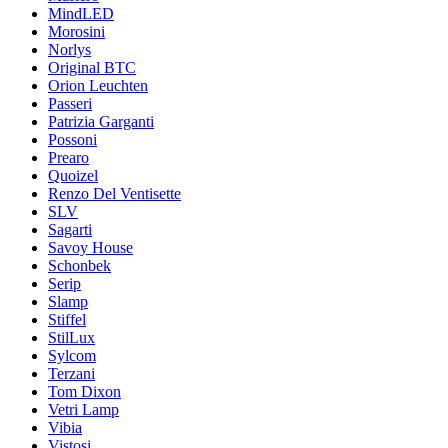
MindLED
Morosini
Norlys
Original BTC
Orion Leuchten
Passeri
Patrizia Garganti
Possoni
Prearo
Quoizel
Renzo Del Ventisette
SLV
Sagarti
Savoy House
Schonbek
Serip
Slamp
Stiffel
StilLux
Sylcom
Terzani
Tom Dixon
Vetri Lamp
Vibia
Vistosi