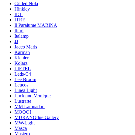
Gilded Nola
Hinkley
IDL
ITRE
Il Paralume MARINA
Ilfari
Italamp
JJ
Jacco Maris
Karman
Kichler
Kolarz
LIFTEL
Leds-C4
Lee Broom
Leucos
Linea Light
Lucienne Monique
Lustrarte
MM Lampadari
MOOOI
MURANOdue Gallery
MW-Light
Masca
Masiero