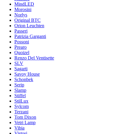
MindLED
Morosini
Norlys
Original BTC
Orion Leuchten
Passeri
Patrizia Garganti
Possoni
Prearo
Quoizel
Renzo Del Ventisette
SLV
Sagarti
Savoy House
Schonbek
Serip
Slamp
Stiffel
StilLux
Sylcom
Terzani
Tom Dixon
Vetri Lamp
Vibia
Vistosi