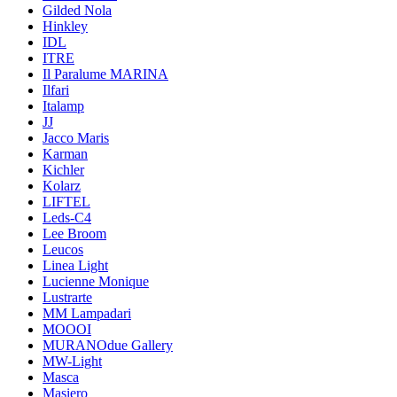
Gilded Nola
Hinkley
IDL
ITRE
Il Paralume MARINA
Ilfari
Italamp
JJ
Jacco Maris
Karman
Kichler
Kolarz
LIFTEL
Leds-C4
Lee Broom
Leucos
Linea Light
Lucienne Monique
Lustrarte
MM Lampadari
MOOOI
MURANOdue Gallery
MW-Light
Masca
Masiero