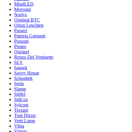
MindLED
Morosini
Norlys
Original BTC
Orion Leuchten
Passeri
Patrizia Garganti
Possoni
Prearo
Quoizel
Renzo Del Ventisette
SLV
Sagarti
Savoy House
Schonbek
Serip
Slamp
Stiffel
StilLux
Sylcom
Terzani
Tom Dixon
Vetri Lamp
Vibia
Vistosi