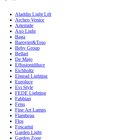
Aladdin Light Lift
Archeo Venice
Artemide
Axo Light
Baga
Barovier&Toso
Beby Group
Bellart
De Majo
Effusionidiluce
Eichholtz
Elstead Lighting
Euroluce
Evi Style
FEDE Lighting
Fabbian
Feiss
Fine Art Lamps
Flambeau
Flos
Foscarini
Garden Light
Garden Zone