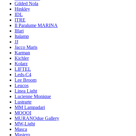
Gilded Nola
Hinkley
IDL
ITRE
Il Paralume MARINA
Ilfari
Italamp
JJ
Jacco Maris
Karman
Kichler
Kolarz
LIFTEL
Leds-C4
Lee Broom
Leucos
Linea Light
Lucienne Monique
Lustrarte
MM Lampadari
MOOOI
MURANOdue Gallery
MW-Light
Masca
Masiero