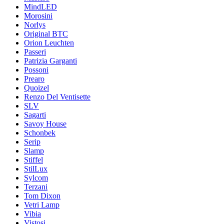
MindLED
Morosini
Norlys
Original BTC
Orion Leuchten
Passeri
Patrizia Garganti
Possoni
Prearo
Quoizel
Renzo Del Ventisette
SLV
Sagarti
Savoy House
Schonbek
Serip
Slamp
Stiffel
StilLux
Sylcom
Terzani
Tom Dixon
Vetri Lamp
Vibia
Vistosi