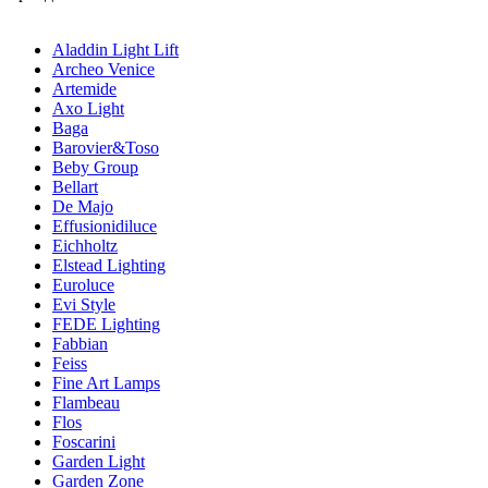
Aladdin Light Lift
Archeo Venice
Artemide
Axo Light
Baga
Barovier&Toso
Beby Group
Bellart
De Majo
Effusionidiluce
Eichholtz
Elstead Lighting
Euroluce
Evi Style
FEDE Lighting
Fabbian
Feiss
Fine Art Lamps
Flambeau
Flos
Foscarini
Garden Light
Garden Zone