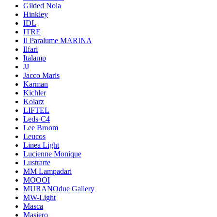
Gilded Nola
Hinkley
IDL
ITRE
Il Paralume MARINA
Ilfari
Italamp
JJ
Jacco Maris
Karman
Kichler
Kolarz
LIFTEL
Leds-C4
Lee Broom
Leucos
Linea Light
Lucienne Monique
Lustrarte
MM Lampadari
MOOOI
MURANOdue Gallery
MW-Light
Masca
Masiero