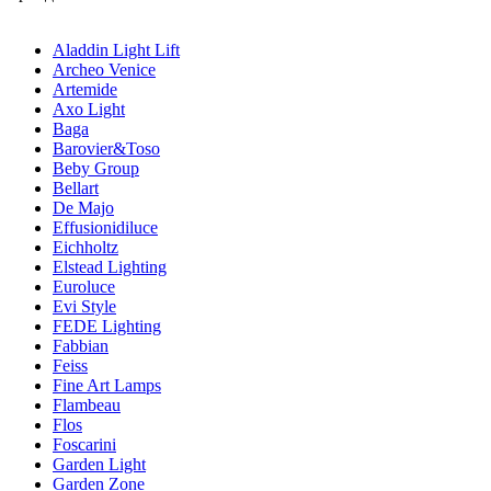
Aladdin Light Lift
Archeo Venice
Artemide
Axo Light
Baga
Barovier&Toso
Beby Group
Bellart
De Majo
Effusionidiluce
Eichholtz
Elstead Lighting
Euroluce
Evi Style
FEDE Lighting
Fabbian
Feiss
Fine Art Lamps
Flambeau
Flos
Foscarini
Garden Light
Garden Zone