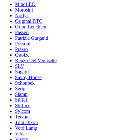
MindLED
Morosini
Norlys
Original BTC
Orion Leuchten
Passeri
Patrizia Garganti
Possoni
Prearo
Quoizel
Renzo Del Ventisette
SLV
Sagarti
Savoy House
Schonbek
Serip
Slamp
Stiffel
StilLux
Sylcom
Terzani
Tom Dixon
Vetri Lamp
Vibia
Vistosi