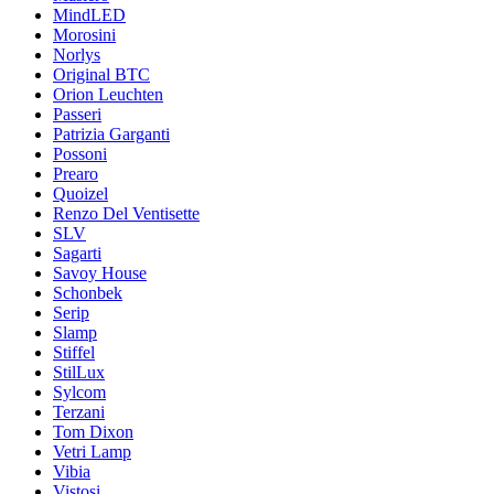
MindLED
Morosini
Norlys
Original BTC
Orion Leuchten
Passeri
Patrizia Garganti
Possoni
Prearo
Quoizel
Renzo Del Ventisette
SLV
Sagarti
Savoy House
Schonbek
Serip
Slamp
Stiffel
StilLux
Sylcom
Terzani
Tom Dixon
Vetri Lamp
Vibia
Vistosi