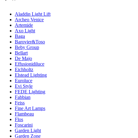
Aladdin Light Lift
Archeo Venice
Artemide
Axo Light
Baga
Barovier&Toso
Beby Group
Bellart
De Majo
Effusionidiluce
Eichholtz
Elstead Lighting
Euroluce
Evi Style
FEDE Lighting
Fabbian
Feiss
Fine Art Lamps
Flambeau
Flos
Foscarini
Garden Light
Garden Zone