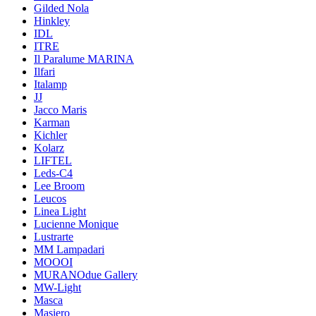
Gilded Nola
Hinkley
IDL
ITRE
Il Paralume MARINA
Ilfari
Italamp
JJ
Jacco Maris
Karman
Kichler
Kolarz
LIFTEL
Leds-C4
Lee Broom
Leucos
Linea Light
Lucienne Monique
Lustrarte
MM Lampadari
MOOOI
MURANOdue Gallery
MW-Light
Masca
Masiero