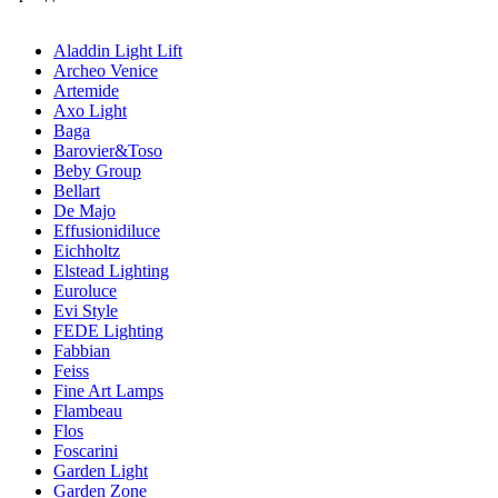
Aladdin Light Lift
Archeo Venice
Artemide
Axo Light
Baga
Barovier&Toso
Beby Group
Bellart
De Majo
Effusionidiluce
Eichholtz
Elstead Lighting
Euroluce
Evi Style
FEDE Lighting
Fabbian
Feiss
Fine Art Lamps
Flambeau
Flos
Foscarini
Garden Light
Garden Zone