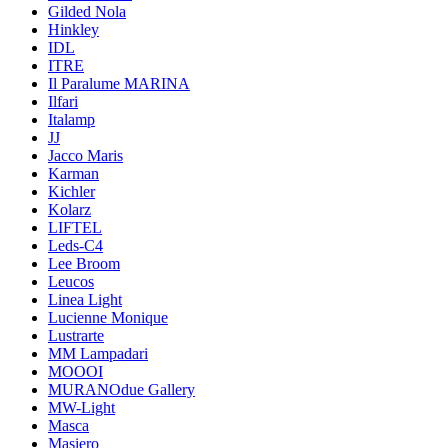
Gilded Nola
Hinkley
IDL
ITRE
Il Paralume MARINA
Ilfari
Italamp
JJ
Jacco Maris
Karman
Kichler
Kolarz
LIFTEL
Leds-C4
Lee Broom
Leucos
Linea Light
Lucienne Monique
Lustrarte
MM Lampadari
MOOOI
MURANOdue Gallery
MW-Light
Masca
Masiero