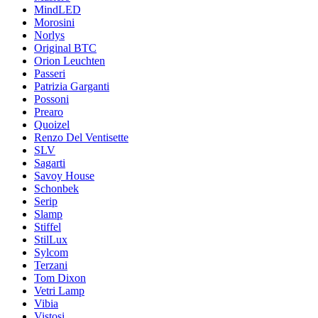
MindLED
Morosini
Norlys
Original BTC
Orion Leuchten
Passeri
Patrizia Garganti
Possoni
Prearo
Quoizel
Renzo Del Ventisette
SLV
Sagarti
Savoy House
Schonbek
Serip
Slamp
Stiffel
StilLux
Sylcom
Terzani
Tom Dixon
Vetri Lamp
Vibia
Vistosi