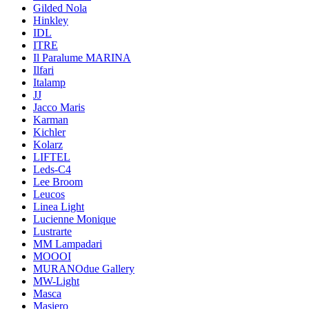
Gilded Nola
Hinkley
IDL
ITRE
Il Paralume MARINA
Ilfari
Italamp
JJ
Jacco Maris
Karman
Kichler
Kolarz
LIFTEL
Leds-C4
Lee Broom
Leucos
Linea Light
Lucienne Monique
Lustrarte
MM Lampadari
MOOOI
MURANOdue Gallery
MW-Light
Masca
Masiero