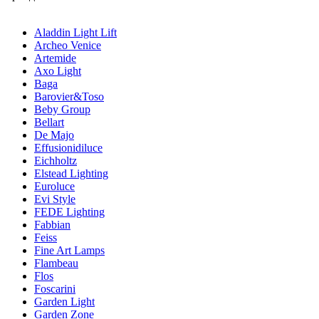
Aladdin Light Lift
Archeo Venice
Artemide
Axo Light
Baga
Barovier&Toso
Beby Group
Bellart
De Majo
Effusionidiluce
Eichholtz
Elstead Lighting
Euroluce
Evi Style
FEDE Lighting
Fabbian
Feiss
Fine Art Lamps
Flambeau
Flos
Foscarini
Garden Light
Garden Zone