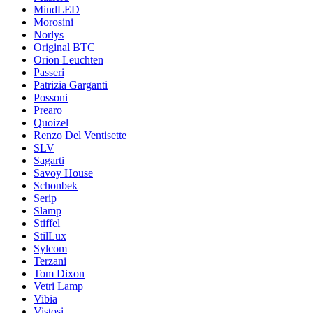
MindLED
Morosini
Norlys
Original BTC
Orion Leuchten
Passeri
Patrizia Garganti
Possoni
Prearo
Quoizel
Renzo Del Ventisette
SLV
Sagarti
Savoy House
Schonbek
Serip
Slamp
Stiffel
StilLux
Sylcom
Terzani
Tom Dixon
Vetri Lamp
Vibia
Vistosi