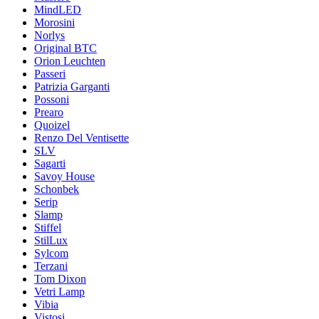
MindLED
Morosini
Norlys
Original BTC
Orion Leuchten
Passeri
Patrizia Garganti
Possoni
Prearo
Quoizel
Renzo Del Ventisette
SLV
Sagarti
Savoy House
Schonbek
Serip
Slamp
Stiffel
StilLux
Sylcom
Terzani
Tom Dixon
Vetri Lamp
Vibia
Vistosi