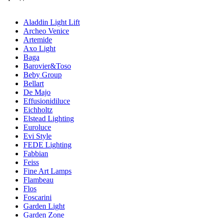
Aladdin Light Lift
Archeo Venice
Artemide
Axo Light
Baga
Barovier&Toso
Beby Group
Bellart
De Majo
Effusionidiluce
Eichholtz
Elstead Lighting
Euroluce
Evi Style
FEDE Lighting
Fabbian
Feiss
Fine Art Lamps
Flambeau
Flos
Foscarini
Garden Light
Garden Zone