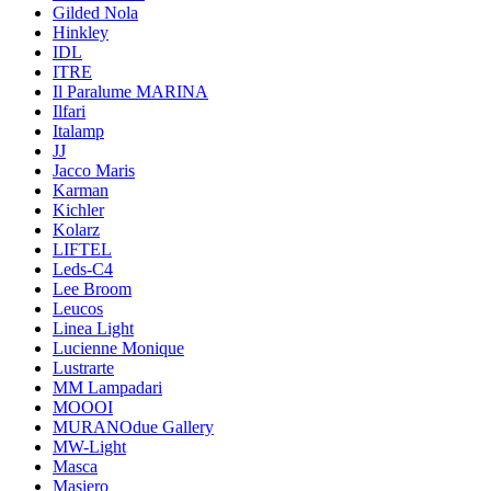
Gilded Nola
Hinkley
IDL
ITRE
Il Paralume MARINA
Ilfari
Italamp
JJ
Jacco Maris
Karman
Kichler
Kolarz
LIFTEL
Leds-C4
Lee Broom
Leucos
Linea Light
Lucienne Monique
Lustrarte
MM Lampadari
MOOOI
MURANOdue Gallery
MW-Light
Masca
Masiero