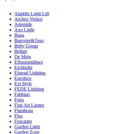
Aladdin Light Lift
Archeo Venice
Artemide
Axo Light
Baga
Barovier&Toso
Beby Group
Bellart
De Majo
Effusionidiluce
Eichholtz
Elstead Lighting
Euroluce
Evi Style
FEDE Lighting
Fabbian
Feiss
Fine Art Lamps
Flambeau
Flos
Foscarini
Garden Light
Garden Zone