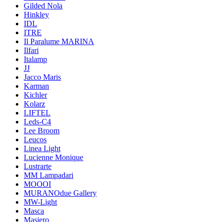
Gilded Nola
Hinkley
IDL
ITRE
Il Paralume MARINA
Ilfari
Italamp
JJ
Jacco Maris
Karman
Kichler
Kolarz
LIFTEL
Leds-C4
Lee Broom
Leucos
Linea Light
Lucienne Monique
Lustrarte
MM Lampadari
MOOOI
MURANOdue Gallery
MW-Light
Masca
Masiero