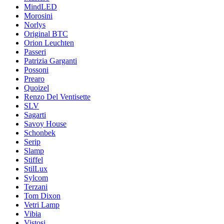
MindLED
Morosini
Norlys
Original BTC
Orion Leuchten
Passeri
Patrizia Garganti
Possoni
Prearo
Quoizel
Renzo Del Ventisette
SLV
Sagarti
Savoy House
Schonbek
Serip
Slamp
Stiffel
StilLux
Sylcom
Terzani
Tom Dixon
Vetri Lamp
Vibia
Vistosi