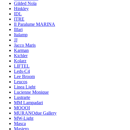
Gilded Nola
Hinkley
IDL
ITRE
Il Paralume MARINA
Ilfari
Italamp
JJ
Jacco Maris
Karman
Kichler
Kolarz
LIFTEL
Leds-C4
Lee Broom
Leucos
Linea Light
Lucienne Monique
Lustrarte
MM Lampadari
MOOOI
MURANOdue Gallery
MW-Light
Masca
Masiero