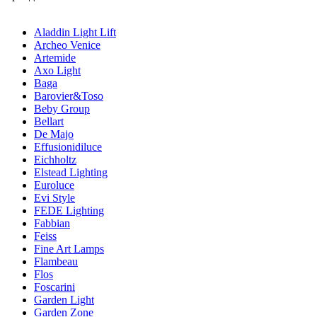
Aladdin Light Lift
Archeo Venice
Artemide
Axo Light
Baga
Barovier&Toso
Beby Group
Bellart
De Majo
Effusionidiluce
Eichholtz
Elstead Lighting
Euroluce
Evi Style
FEDE Lighting
Fabbian
Feiss
Fine Art Lamps
Flambeau
Flos
Foscarini
Garden Light
Garden Zone