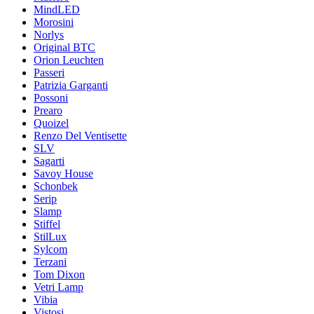
MindLED
Morosini
Norlys
Original BTC
Orion Leuchten
Passeri
Patrizia Garganti
Possoni
Prearo
Quoizel
Renzo Del Ventisette
SLV
Sagarti
Savoy House
Schonbek
Serip
Slamp
Stiffel
StilLux
Sylcom
Terzani
Tom Dixon
Vetri Lamp
Vibia
Vistosi