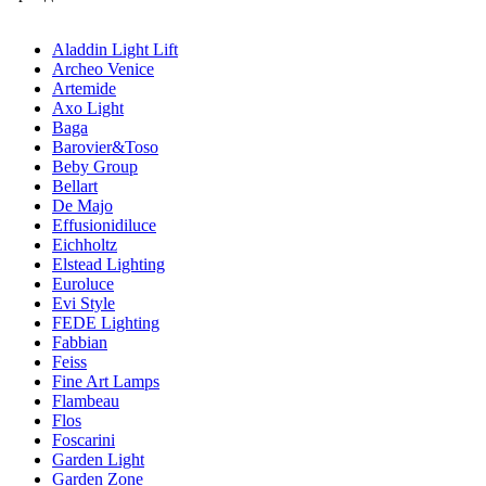
Aladdin Light Lift
Archeo Venice
Artemide
Axo Light
Baga
Barovier&Toso
Beby Group
Bellart
De Majo
Effusionidiluce
Eichholtz
Elstead Lighting
Euroluce
Evi Style
FEDE Lighting
Fabbian
Feiss
Fine Art Lamps
Flambeau
Flos
Foscarini
Garden Light
Garden Zone