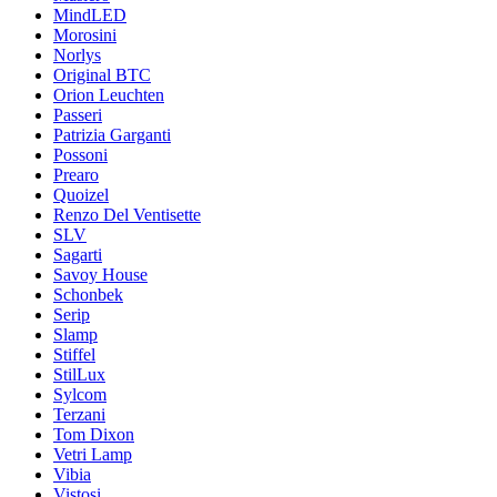
MindLED
Morosini
Norlys
Original BTC
Orion Leuchten
Passeri
Patrizia Garganti
Possoni
Prearo
Quoizel
Renzo Del Ventisette
SLV
Sagarti
Savoy House
Schonbek
Serip
Slamp
Stiffel
StilLux
Sylcom
Terzani
Tom Dixon
Vetri Lamp
Vibia
Vistosi