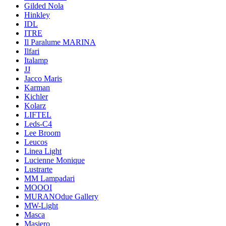
Gilded Nola
Hinkley
IDL
ITRE
Il Paralume MARINA
Ilfari
Italamp
JJ
Jacco Maris
Karman
Kichler
Kolarz
LIFTEL
Leds-C4
Lee Broom
Leucos
Linea Light
Lucienne Monique
Lustrarte
MM Lampadari
MOOOI
MURANOdue Gallery
MW-Light
Masca
Masiero