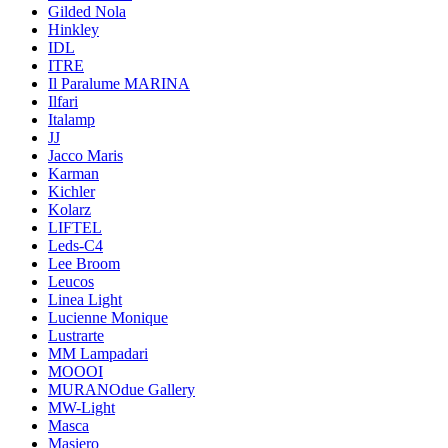
Gilded Nola
Hinkley
IDL
ITRE
Il Paralume MARINA
Ilfari
Italamp
JJ
Jacco Maris
Karman
Kichler
Kolarz
LIFTEL
Leds-C4
Lee Broom
Leucos
Linea Light
Lucienne Monique
Lustrarte
MM Lampadari
MOOOI
MURANOdue Gallery
MW-Light
Masca
Masiero