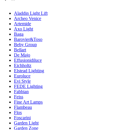
Aladdin Light Lift
Archeo Venice
Artemide
Axo Light
Baga
Barovier&Toso
Beby Group
Bellart
De Majo
Effusionidiluce
Eichholtz
Elstead Lighting
Euroluce
Evi Style
FEDE Lighting
Fabbian
Feiss
Fine Art Lamps
Flambeau
Flos
Foscarini
Garden Light
Garden Zone