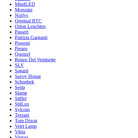
MindLED
Morosini
Norlys
Original BTC
Orion Leuchten
Passeri
Patrizia Garganti
Possoni
Prearo
Quoizel
Renzo Del Ventisette
SLV
Sagarti
Savoy House
Schonbek
Serip
Slamp
Stiffel
StilLux
Sylcom
Terzani
Tom Dixon
Vetri Lamp
Vibia
Vistosi