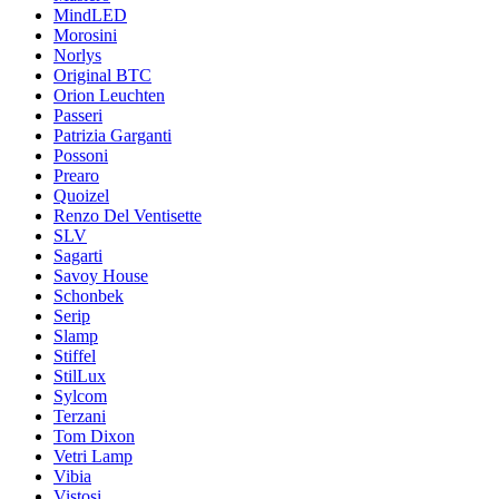
MindLED
Morosini
Norlys
Original BTC
Orion Leuchten
Passeri
Patrizia Garganti
Possoni
Prearo
Quoizel
Renzo Del Ventisette
SLV
Sagarti
Savoy House
Schonbek
Serip
Slamp
Stiffel
StilLux
Sylcom
Terzani
Tom Dixon
Vetri Lamp
Vibia
Vistosi