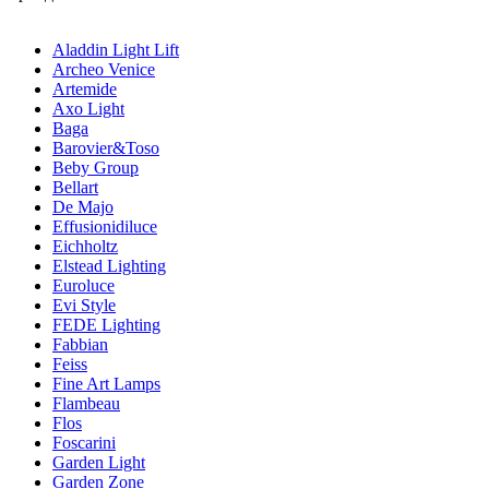
Aladdin Light Lift
Archeo Venice
Artemide
Axo Light
Baga
Barovier&Toso
Beby Group
Bellart
De Majo
Effusionidiluce
Eichholtz
Elstead Lighting
Euroluce
Evi Style
FEDE Lighting
Fabbian
Feiss
Fine Art Lamps
Flambeau
Flos
Foscarini
Garden Light
Garden Zone