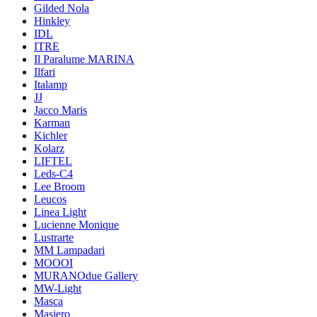
Gilded Nola
Hinkley
IDL
ITRE
Il Paralume MARINA
Ilfari
Italamp
JJ
Jacco Maris
Karman
Kichler
Kolarz
LIFTEL
Leds-C4
Lee Broom
Leucos
Linea Light
Lucienne Monique
Lustrarte
MM Lampadari
MOOOI
MURANOdue Gallery
MW-Light
Masca
Masiero