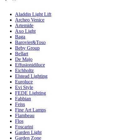
Aladdin Light Lift
Archeo Venice
Artemide
Axo Light
Baga
Barovier&Toso
Beby Group
Bellart
De Majo
Effusionidiluce
Eichholtz
Elstead Lighting
Euroluce
Evi Style
FEDE Lighting
Fabbian
Feiss
Fine Art Lamps
Flambeau
Flos
Foscarini
Garden Light
Garden Zone