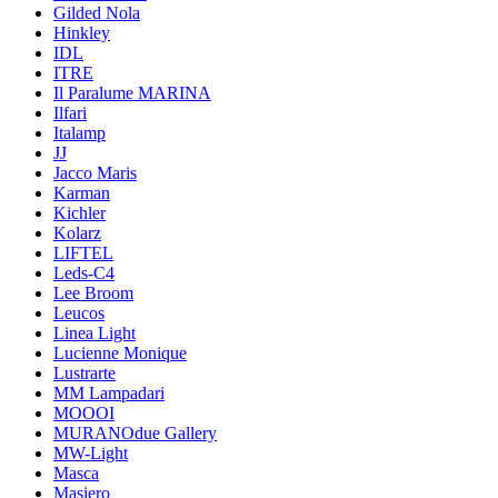
Gilded Nola
Hinkley
IDL
ITRE
Il Paralume MARINA
Ilfari
Italamp
JJ
Jacco Maris
Karman
Kichler
Kolarz
LIFTEL
Leds-C4
Lee Broom
Leucos
Linea Light
Lucienne Monique
Lustrarte
MM Lampadari
MOOOI
MURANOdue Gallery
MW-Light
Masca
Masiero