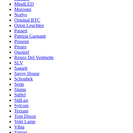
MindLED
Morosini
Norlys
Original BTC
Orion Leuchten
Passeri
Patrizia Garganti
Possoni
Prearo
Quoizel
Renzo Del Ventisette
SLV
Sagarti
Savoy House
Schonbek
Serip
Slamp
Stiffel
StilLux
Sylcom
Terzani
Tom Dixon
Vetri Lamp
Vibia
Vistosi