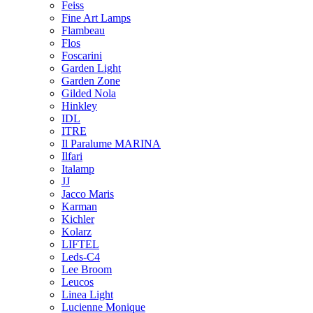
Feiss
Fine Art Lamps
Flambeau
Flos
Foscarini
Garden Light
Garden Zone
Gilded Nola
Hinkley
IDL
ITRE
Il Paralume MARINA
Ilfari
Italamp
JJ
Jacco Maris
Karman
Kichler
Kolarz
LIFTEL
Leds-C4
Lee Broom
Leucos
Linea Light
Lucienne Monique