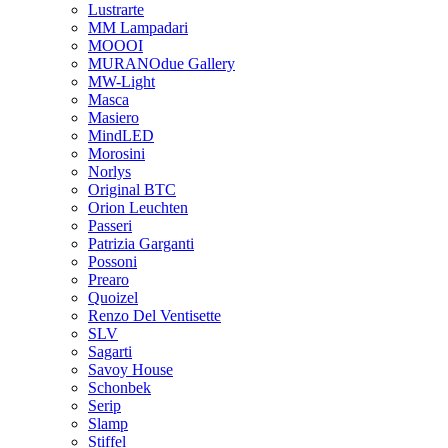
Lustrarte
MM Lampadari
MOOOI
MURANOdue Gallery
MW-Light
Masca
Masiero
MindLED
Morosini
Norlys
Original BTC
Orion Leuchten
Passeri
Patrizia Garganti
Possoni
Prearo
Quoizel
Renzo Del Ventisette
SLV
Sagarti
Savoy House
Schonbek
Serip
Slamp
Stiffel