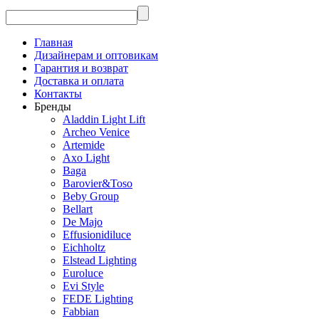
Главная
Дизайнерам и оптовикам
Гарантия и возврат
Доставка и оплата
Контакты
Бренды
Aladdin Light Lift
Archeo Venice
Artemide
Axo Light
Baga
Barovier&Toso
Beby Group
Bellart
De Majo
Effusionidiluce
Eichholtz
Elstead Lighting
Euroluce
Evi Style
FEDE Lighting
Fabbian