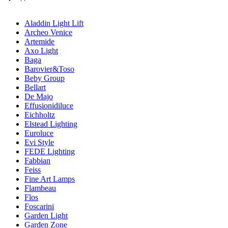
Aladdin Light Lift
Archeo Venice
Artemide
Axo Light
Baga
Barovier&Toso
Beby Group
Bellart
De Majo
Effusionidiluce
Eichholtz
Elstead Lighting
Euroluce
Evi Style
FEDE Lighting
Fabbian
Feiss
Fine Art Lamps
Flambeau
Flos
Foscarini
Garden Light
Garden Zone