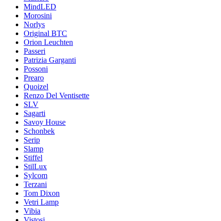
MindLED
Morosini
Norlys
Original BTC
Orion Leuchten
Passeri
Patrizia Garganti
Possoni
Prearo
Quoizel
Renzo Del Ventisette
SLV
Sagarti
Savoy House
Schonbek
Serip
Slamp
Stiffel
StilLux
Sylcom
Terzani
Tom Dixon
Vetri Lamp
Vibia
Vistosi