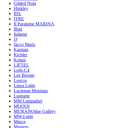
Gilded Nola
Hinkley
IDL
ITRE
Il Paralume MARINA
Ilfari
Italamp
JJ
Jacco Maris
Karman
Kichler
Kolarz
LIFTEL
Leds-C4
Lee Broom
Leucos
Linea Light
Lucienne Monique
Lustrarte
MM Lampadari
MOOOI
MURANOdue Gallery
MW-Light
Masca
Masiero