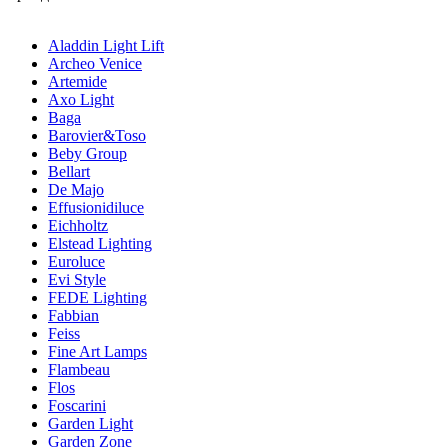
Aladdin Light Lift
Archeo Venice
Artemide
Axo Light
Baga
Barovier&Toso
Beby Group
Bellart
De Majo
Effusionidiluce
Eichholtz
Elstead Lighting
Euroluce
Evi Style
FEDE Lighting
Fabbian
Feiss
Fine Art Lamps
Flambeau
Flos
Foscarini
Garden Light
Garden Zone