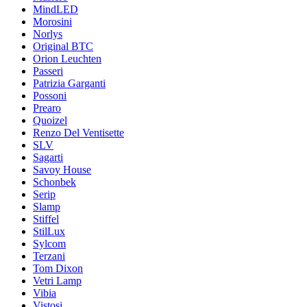
MindLED
Morosini
Norlys
Original BTC
Orion Leuchten
Passeri
Patrizia Garganti
Possoni
Prearo
Quoizel
Renzo Del Ventisette
SLV
Sagarti
Savoy House
Schonbek
Serip
Slamp
Stiffel
StilLux
Sylcom
Terzani
Tom Dixon
Vetri Lamp
Vibia
Vistosi