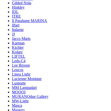
Gilded Nola
Hinkley
IDL
ITRE
Il Paralume MARINA
Ilfari
Italamp
JJ
Jacco Maris
Karman
Kichler
Kolarz
LIFTEL
Leds-C4
Lee Broom
Leucos
Linea Light
Lucienne Monique
Lustrarte
MM Lampadari
MOOOI
MURANOdue Gallery
MW-Light
Masca
Masiero