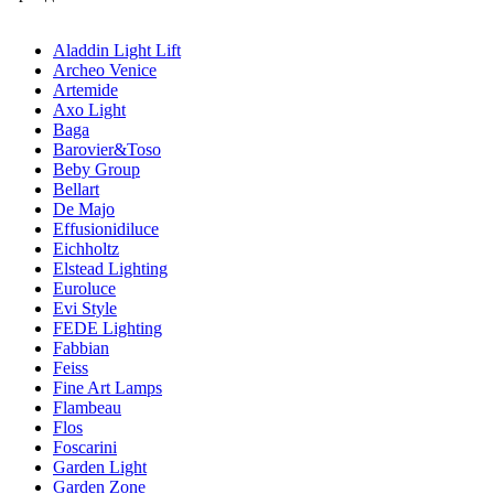
Aladdin Light Lift
Archeo Venice
Artemide
Axo Light
Baga
Barovier&Toso
Beby Group
Bellart
De Majo
Effusionidiluce
Eichholtz
Elstead Lighting
Euroluce
Evi Style
FEDE Lighting
Fabbian
Feiss
Fine Art Lamps
Flambeau
Flos
Foscarini
Garden Light
Garden Zone