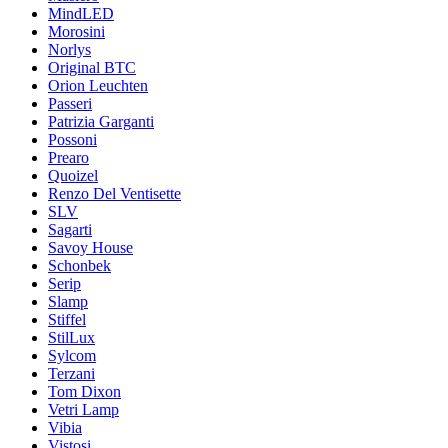
MindLED
Morosini
Norlys
Original BTC
Orion Leuchten
Passeri
Patrizia Garganti
Possoni
Prearo
Quoizel
Renzo Del Ventisette
SLV
Sagarti
Savoy House
Schonbek
Serip
Slamp
Stiffel
StilLux
Sylcom
Terzani
Tom Dixon
Vetri Lamp
Vibia
Vistosi