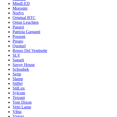
MindLED
Morosini
Norlys
Original BTC
Orion Leuchten
Passeri
Patrizia Garganti
Possoni
Prearo
Quoizel
Renzo Del Ventisette
SLV
Sagarti
Savoy House
Schonbek
Serip
Slamp
Stiffel
StilLux
Sylcom
Terzani
Tom Dixon
Vetri Lamp
Vibia
Vistosi