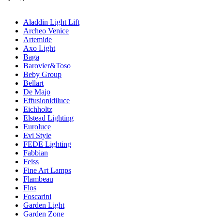
Aladdin Light Lift
Archeo Venice
Artemide
Axo Light
Baga
Barovier&Toso
Beby Group
Bellart
De Majo
Effusionidiluce
Eichholtz
Elstead Lighting
Euroluce
Evi Style
FEDE Lighting
Fabbian
Feiss
Fine Art Lamps
Flambeau
Flos
Foscarini
Garden Light
Garden Zone