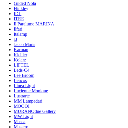
Gilded Nola
Hinkley
IDL
ITRE
Il Paralume MARINA
Ilfari
Italamp
JJ
Jacco Maris
Karman
Kichler
Kolarz
LIFTEL
Leds-C4
Lee Broom
Leucos
Linea Light
Lucienne Monique
Lustrarte
MM Lampadari
MOOOI
MURANOdue Gallery
MW-Light
Masca
Masiero