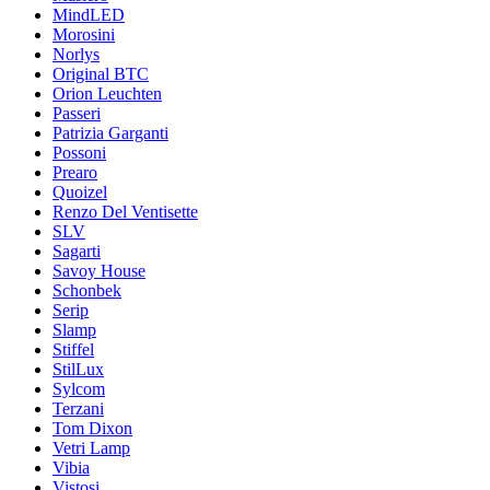
MindLED
Morosini
Norlys
Original BTC
Orion Leuchten
Passeri
Patrizia Garganti
Possoni
Prearo
Quoizel
Renzo Del Ventisette
SLV
Sagarti
Savoy House
Schonbek
Serip
Slamp
Stiffel
StilLux
Sylcom
Terzani
Tom Dixon
Vetri Lamp
Vibia
Vistosi