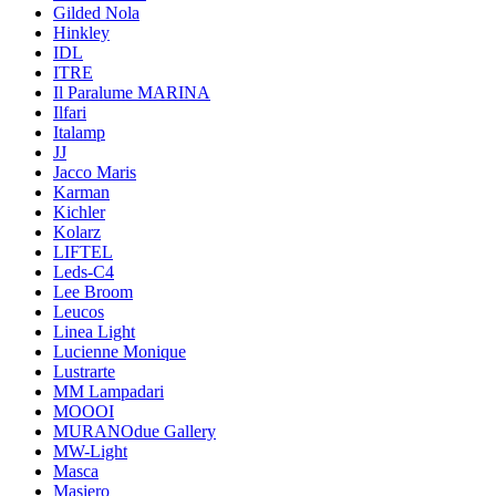
Gilded Nola
Hinkley
IDL
ITRE
Il Paralume MARINA
Ilfari
Italamp
JJ
Jacco Maris
Karman
Kichler
Kolarz
LIFTEL
Leds-C4
Lee Broom
Leucos
Linea Light
Lucienne Monique
Lustrarte
MM Lampadari
MOOOI
MURANOdue Gallery
MW-Light
Masca
Masiero