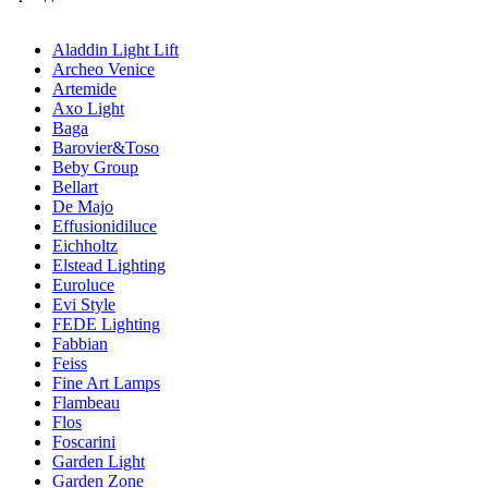
Aladdin Light Lift
Archeo Venice
Artemide
Axo Light
Baga
Barovier&Toso
Beby Group
Bellart
De Majo
Effusionidiluce
Eichholtz
Elstead Lighting
Euroluce
Evi Style
FEDE Lighting
Fabbian
Feiss
Fine Art Lamps
Flambeau
Flos
Foscarini
Garden Light
Garden Zone