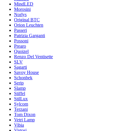
MindLED
Morosini
Norlys
Original BTC
Orion Leuchten
Passeri
Patrizia Garganti
Possoni
Prearo
Quoizel
Renzo Del Ventisette
SLV
Sagarti
Savoy House
Schonbek
Serip
Slamp
Stiffel
StilLux
Sylcom
Terzani
Tom Dixon
Vetri Lamp
Vibia
Vistosi