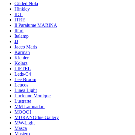
Gilded Nola
Hinkley
IDL
ITRE
Il Paralume MARINA
Ilfari
Italamp
JJ
Jacco Maris
Karman
Kichler
Kolarz
LIFTEL
Leds-C4
Lee Broom
Leucos
Linea Light
Lucienne Monique
Lustrarte
MM Lampadari
MOOOI
MURANOdue Gallery
MW-Light
Masca
Masiero