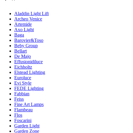
Aladdin Light Lift
Archeo Venice
Artemide
Axo Light
Baga
Barovier&Toso
Beby Group
Bellart
De Majo
Effusionidiluce
Eichholtz
Elstead Lighting
Euroluce
Evi Style
FEDE Lighting
Fabbian
Feiss
Fine Art Lamps
Flambeau
Flos
Foscarini
Garden Light
Garden Zone