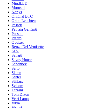
MindLED
Morosini
Norlys
Original BTC
Orion Leuchten
Passeri
Patrizia Garganti
Possoni
Prearo
Quoizel
Renzo Del Ventisette
SLV
Sagarti
Savoy House
Schonbek
Serip
Slamp
Stiffel
StilLux
Sylcom
Terzani
Tom Dixon
Vetri Lamp
Vibia
Vistosi