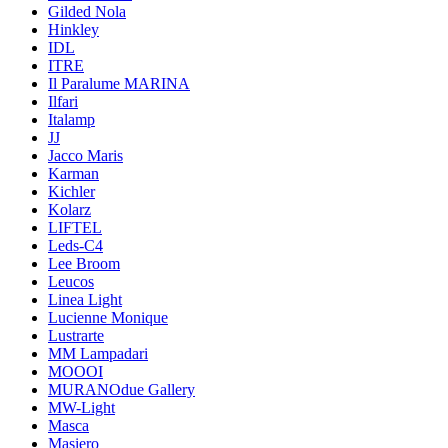
Gilded Nola
Hinkley
IDL
ITRE
Il Paralume MARINA
Ilfari
Italamp
JJ
Jacco Maris
Karman
Kichler
Kolarz
LIFTEL
Leds-C4
Lee Broom
Leucos
Linea Light
Lucienne Monique
Lustrarte
MM Lampadari
MOOOI
MURANOdue Gallery
MW-Light
Masca
Masiero