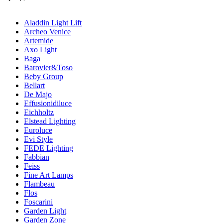
Aladdin Light Lift
Archeo Venice
Artemide
Axo Light
Baga
Barovier&Toso
Beby Group
Bellart
De Majo
Effusionidiluce
Eichholtz
Elstead Lighting
Euroluce
Evi Style
FEDE Lighting
Fabbian
Feiss
Fine Art Lamps
Flambeau
Flos
Foscarini
Garden Light
Garden Zone