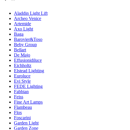
Aladdin Light Lift
Archeo Venice
Artemide
Axo Light
Baga
Barovier&Toso
Beby Group
Bellart
De Majo
Effusionidiluce
Eichholtz
Elstead Lighting
Euroluce
Evi Style
FEDE Lighting
Fabbian
Feiss
Fine Art Lamps
Flambeau
Flos
Foscarini
Garden Light
Garden Zone