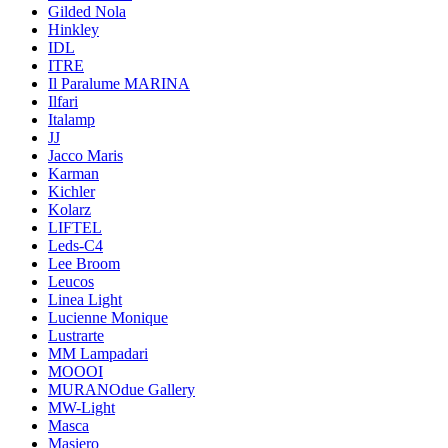
Gilded Nola
Hinkley
IDL
ITRE
Il Paralume MARINA
Ilfari
Italamp
JJ
Jacco Maris
Karman
Kichler
Kolarz
LIFTEL
Leds-C4
Lee Broom
Leucos
Linea Light
Lucienne Monique
Lustrarte
MM Lampadari
MOOOI
MURANOdue Gallery
MW-Light
Masca
Masiero