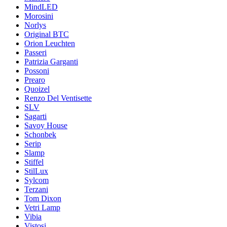
MindLED
Morosini
Norlys
Original BTC
Orion Leuchten
Passeri
Patrizia Garganti
Possoni
Prearo
Quoizel
Renzo Del Ventisette
SLV
Sagarti
Savoy House
Schonbek
Serip
Slamp
Stiffel
StilLux
Sylcom
Terzani
Tom Dixon
Vetri Lamp
Vibia
Vistosi