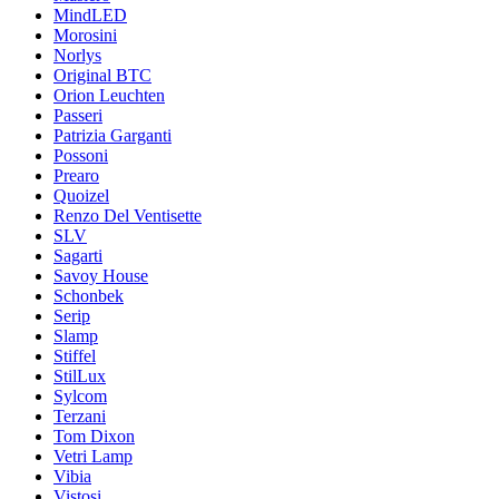
MindLED
Morosini
Norlys
Original BTC
Orion Leuchten
Passeri
Patrizia Garganti
Possoni
Prearo
Quoizel
Renzo Del Ventisette
SLV
Sagarti
Savoy House
Schonbek
Serip
Slamp
Stiffel
StilLux
Sylcom
Terzani
Tom Dixon
Vetri Lamp
Vibia
Vistosi