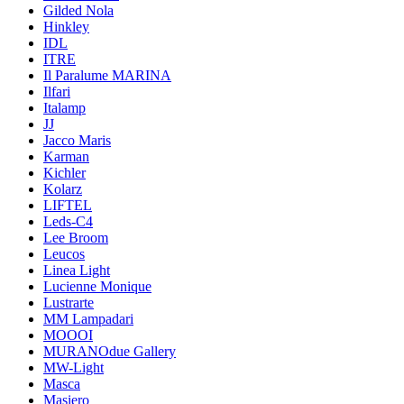
Gilded Nola
Hinkley
IDL
ITRE
Il Paralume MARINA
Ilfari
Italamp
JJ
Jacco Maris
Karman
Kichler
Kolarz
LIFTEL
Leds-C4
Lee Broom
Leucos
Linea Light
Lucienne Monique
Lustrarte
MM Lampadari
MOOOI
MURANOdue Gallery
MW-Light
Masca
Masiero