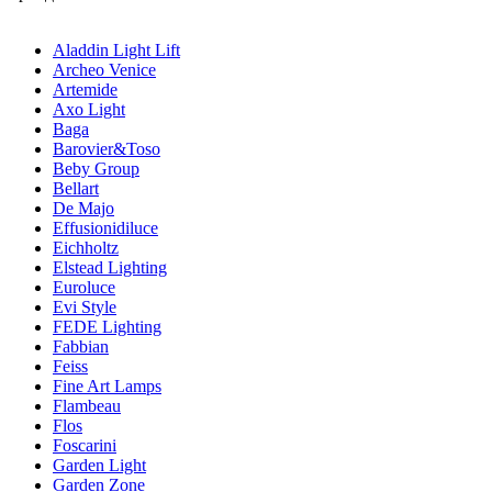
Aladdin Light Lift
Archeo Venice
Artemide
Axo Light
Baga
Barovier&Toso
Beby Group
Bellart
De Majo
Effusionidiluce
Eichholtz
Elstead Lighting
Euroluce
Evi Style
FEDE Lighting
Fabbian
Feiss
Fine Art Lamps
Flambeau
Flos
Foscarini
Garden Light
Garden Zone