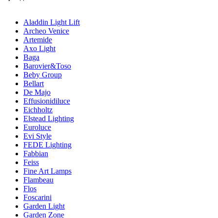
Aladdin Light Lift
Archeo Venice
Artemide
Axo Light
Baga
Barovier&Toso
Beby Group
Bellart
De Majo
Effusionidiluce
Eichholtz
Elstead Lighting
Euroluce
Evi Style
FEDE Lighting
Fabbian
Feiss
Fine Art Lamps
Flambeau
Flos
Foscarini
Garden Light
Garden Zone