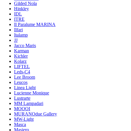
Gilded Nola
Hinkley
IDL
ITRE
Il Paralume MARINA
Ilfari
Italamp
JJ
Jacco Maris
Karman
Kichler
Kolarz
LIFTEL
Leds-C4
Lee Broom
Leucos
Linea Light
Lucienne Monique
Lustrarte
MM Lampadari
MOOOI
MURANOdue Gallery
MW-Light
Masca
Masiero