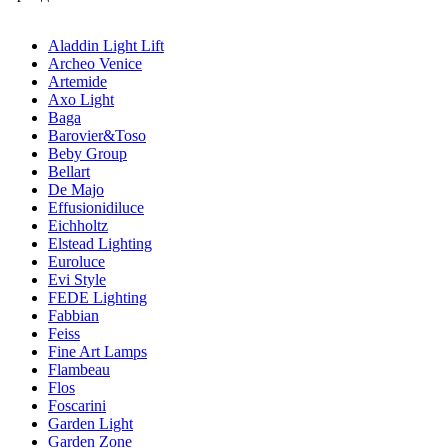
Aladdin Light Lift
Archeo Venice
Artemide
Axo Light
Baga
Barovier&Toso
Beby Group
Bellart
De Majo
Effusionidiluce
Eichholtz
Elstead Lighting
Euroluce
Evi Style
FEDE Lighting
Fabbian
Feiss
Fine Art Lamps
Flambeau
Flos
Foscarini
Garden Light
Garden Zone