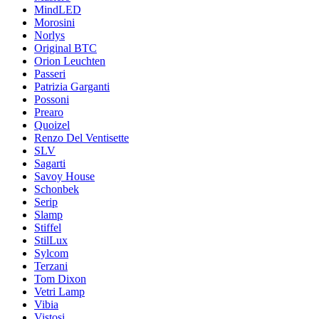
MindLED
Morosini
Norlys
Original BTC
Orion Leuchten
Passeri
Patrizia Garganti
Possoni
Prearo
Quoizel
Renzo Del Ventisette
SLV
Sagarti
Savoy House
Schonbek
Serip
Slamp
Stiffel
StilLux
Sylcom
Terzani
Tom Dixon
Vetri Lamp
Vibia
Vistosi