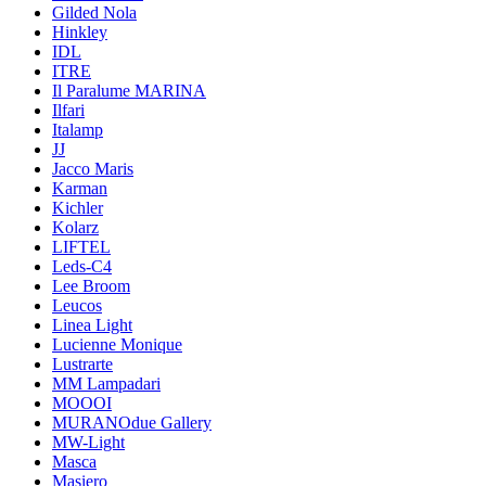
Gilded Nola
Hinkley
IDL
ITRE
Il Paralume MARINA
Ilfari
Italamp
JJ
Jacco Maris
Karman
Kichler
Kolarz
LIFTEL
Leds-C4
Lee Broom
Leucos
Linea Light
Lucienne Monique
Lustrarte
MM Lampadari
MOOOI
MURANOdue Gallery
MW-Light
Masca
Masiero