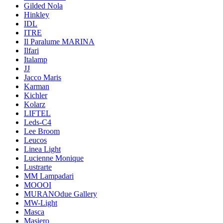
Gilded Nola
Hinkley
IDL
ITRE
Il Paralume MARINA
Ilfari
Italamp
JJ
Jacco Maris
Karman
Kichler
Kolarz
LIFTEL
Leds-C4
Lee Broom
Leucos
Linea Light
Lucienne Monique
Lustrarte
MM Lampadari
MOOOI
MURANOdue Gallery
MW-Light
Masca
Masiero