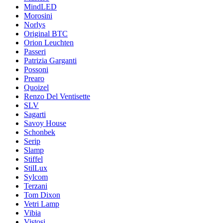
MindLED
Morosini
Norlys
Original BTC
Orion Leuchten
Passeri
Patrizia Garganti
Possoni
Prearo
Quoizel
Renzo Del Ventisette
SLV
Sagarti
Savoy House
Schonbek
Serip
Slamp
Stiffel
StilLux
Sylcom
Terzani
Tom Dixon
Vetri Lamp
Vibia
Vistosi