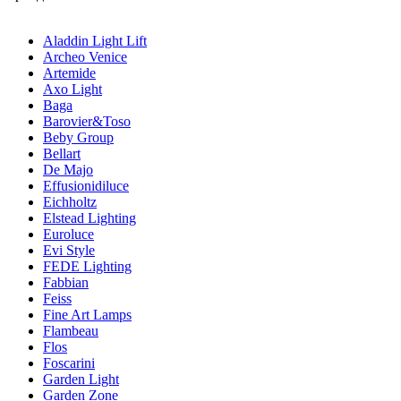
Aladdin Light Lift
Archeo Venice
Artemide
Axo Light
Baga
Barovier&Toso
Beby Group
Bellart
De Majo
Effusionidiluce
Eichholtz
Elstead Lighting
Euroluce
Evi Style
FEDE Lighting
Fabbian
Feiss
Fine Art Lamps
Flambeau
Flos
Foscarini
Garden Light
Garden Zone