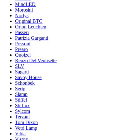
MindLED
Morosini
Norlys
Original BTC
Orion Leuchten
Passeri
Patrizia Garganti
Possoni
Prearo
Quoizel
Renzo Del Ventisette
SLV
Sagarti
Savoy House
Schonbek
Serip
Slamp
Stiffel
StilLux
Sylcom
Terzani
Tom Dixon
Vetri Lamp
Vibia
Vistosi