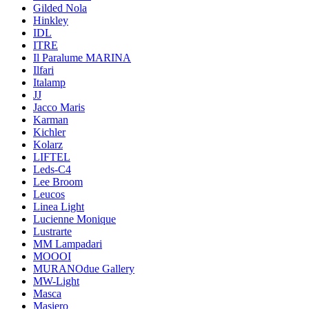
Gilded Nola
Hinkley
IDL
ITRE
Il Paralume MARINA
Ilfari
Italamp
JJ
Jacco Maris
Karman
Kichler
Kolarz
LIFTEL
Leds-C4
Lee Broom
Leucos
Linea Light
Lucienne Monique
Lustrarte
MM Lampadari
MOOOI
MURANOdue Gallery
MW-Light
Masca
Masiero