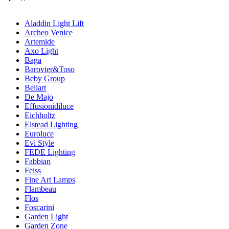
Aladdin Light Lift
Archeo Venice
Artemide
Axo Light
Baga
Barovier&Toso
Beby Group
Bellart
De Majo
Effusionidiluce
Eichholtz
Elstead Lighting
Euroluce
Evi Style
FEDE Lighting
Fabbian
Feiss
Fine Art Lamps
Flambeau
Flos
Foscarini
Garden Light
Garden Zone