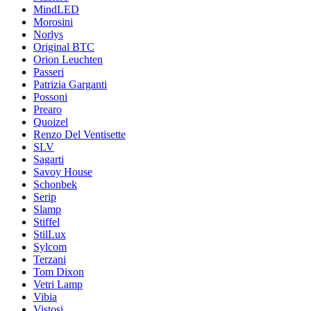
MindLED
Morosini
Norlys
Original BTC
Orion Leuchten
Passeri
Patrizia Garganti
Possoni
Prearo
Quoizel
Renzo Del Ventisette
SLV
Sagarti
Savoy House
Schonbek
Serip
Slamp
Stiffel
StilLux
Sylcom
Terzani
Tom Dixon
Vetri Lamp
Vibia
Vistosi