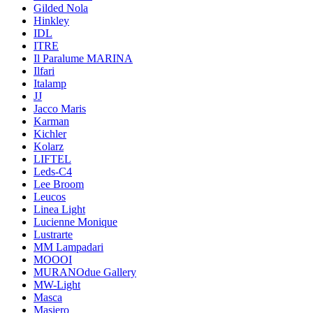
Gilded Nola
Hinkley
IDL
ITRE
Il Paralume MARINA
Ilfari
Italamp
JJ
Jacco Maris
Karman
Kichler
Kolarz
LIFTEL
Leds-C4
Lee Broom
Leucos
Linea Light
Lucienne Monique
Lustrarte
MM Lampadari
MOOOI
MURANOdue Gallery
MW-Light
Masca
Masiero