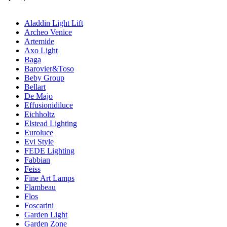
Aladdin Light Lift
Archeo Venice
Artemide
Axo Light
Baga
Barovier&Toso
Beby Group
Bellart
De Majo
Effusionidiluce
Eichholtz
Elstead Lighting
Euroluce
Evi Style
FEDE Lighting
Fabbian
Feiss
Fine Art Lamps
Flambeau
Flos
Foscarini
Garden Light
Garden Zone