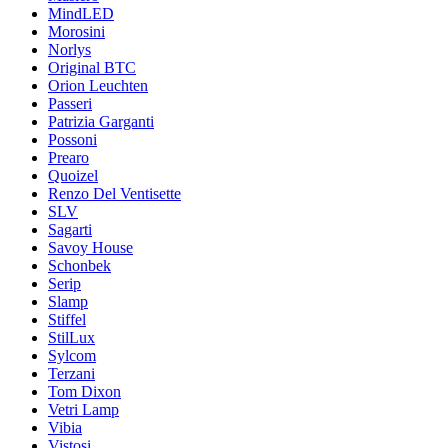
MindLED
Morosini
Norlys
Original BTC
Orion Leuchten
Passeri
Patrizia Garganti
Possoni
Prearo
Quoizel
Renzo Del Ventisette
SLV
Sagarti
Savoy House
Schonbek
Serip
Slamp
Stiffel
StilLux
Sylcom
Terzani
Tom Dixon
Vetri Lamp
Vibia
Vistosi