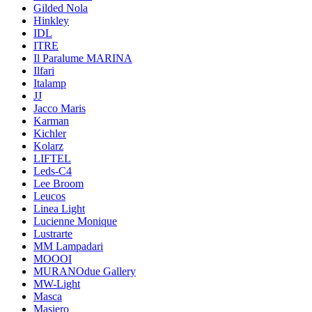
Gilded Nola
Hinkley
IDL
ITRE
Il Paralume MARINA
Ilfari
Italamp
JJ
Jacco Maris
Karman
Kichler
Kolarz
LIFTEL
Leds-C4
Lee Broom
Leucos
Linea Light
Lucienne Monique
Lustrarte
MM Lampadari
MOOOI
MURANOdue Gallery
MW-Light
Masca
Masiero