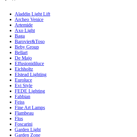
Aladdin Light Lift
Archeo Venice
Artemide
Axo Light
Baga
Barovier&Toso
Beby Group
Bellart
De Majo
Effusionidiluce
Eichholtz
Elstead Lighting
Euroluce
Evi Style
FEDE Lighting
Fabbian
Feiss
Fine Art Lamps
Flambeau
Flos
Foscarini
Garden Light
Garden Zone